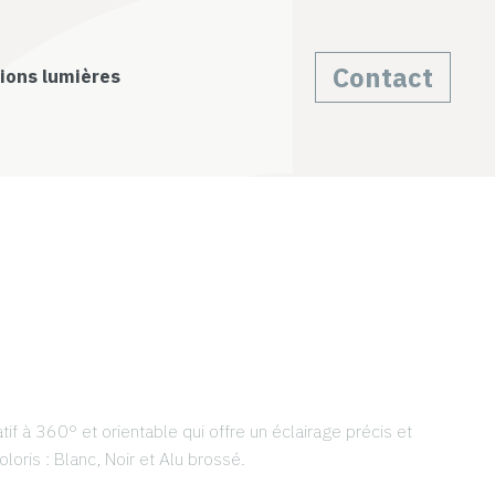
Contact
ions lumières
if à 360° et orientable qui offre un éclairage précis et 
oloris : Blanc, Noir et Alu brossé.