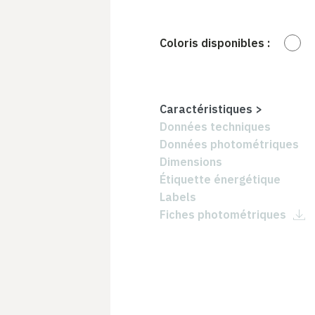
Coloris disponibles :
Caractéristiques
>
Données techniques
Données photométriques
Dimensions
Étiquette énergétique
Labels
Fiches photométriques