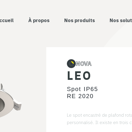
ccueil
À propos
Nos produits
Nos solut
NOVA
LEO
Spot IP65
RE 2020
Le spot encastré de plafond rotat
personnalisé. Il existe en trois c